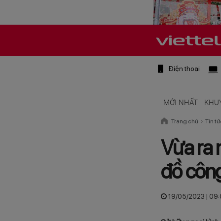
Điện thoại
MỚI NHẤT
KHU
Trang chủ
Tin tứ
Vừa ra 
đồ công
19/05/2023 | 09