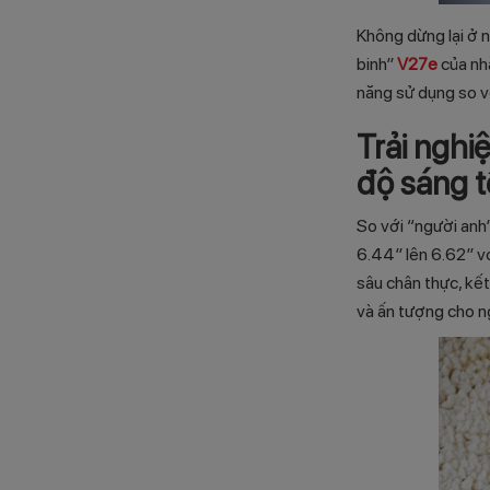
Không dừng lại ở 
binh”
V27e
của nhà
năng sử dụng so v
Trải nghi
độ sáng t
So với “người anh”
6.44” lên 6.62” v
sâu chân thực, kế
và ấn tượng cho n