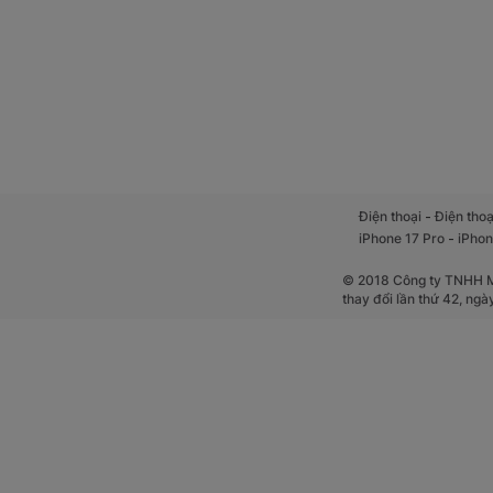
-
Điện thoại
Điện thoạ
-
iPhone 17 Pro
iPhon
© 2018 Công ty TNHH Mộ
thay đổi lần thứ 42, ng