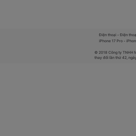
-
Điện thoại
Điện thoạ
-
iPhone 17 Pro
iPhon
© 2018 Công ty TNHH Mộ
thay đổi lần thứ 42, ng