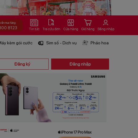
 vấn mua hàng:
800 8123
Tin tức
Tra cứu đơn
Cửa hàng
Giỏ hàng
Đăng nhập
áy kèm gói cước
Sim số - Dịch vụ
Pháo hoa
Đăng ký
Đăng nhập