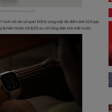
ch 6 ra mắt thị trường quốc tế
 inch với tần số quét 60Hz cùng mật độ điểm ảnh 324 ppi.
lệ hiển thị lên tới 82% so với tổng diện tích mặt trước.