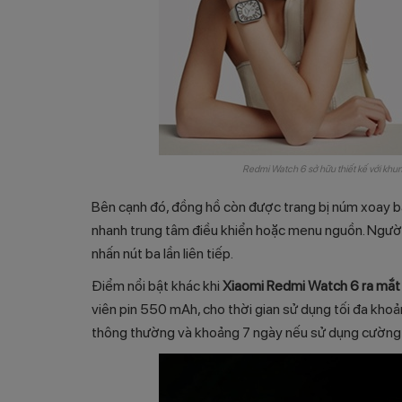
Redmi Watch 6 sở hữu thiết kế với kh
Bên cạnh đó, đồng hồ còn được trang bị núm xoay bằ
nhanh trung tâm điều khiển hoặc menu nguồn. Người 
nhấn nút ba lần liên tiếp.
Điểm nổi bật khác khi
Xiaomi Redmi Watch 6 ra mắt
viên pin 550 mAh, cho thời gian sử dụng tối đa kho
thông thường và khoảng 7 ngày nếu sử dụng cường