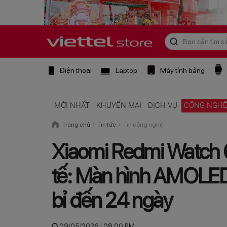
Điện thoại
Laptop
Máy tính bảng
MỚI NHẤT
KHUYẾN MẠI
DỊCH VỤ
CÔNG NGH
Trang chủ
Tin tức
Tin công nghệ
Xiaomi Redmi Watch 6
tế: Màn hình AMOLED 
bỉ đến 24 ngày
09/05/2026 | 08:00 PM