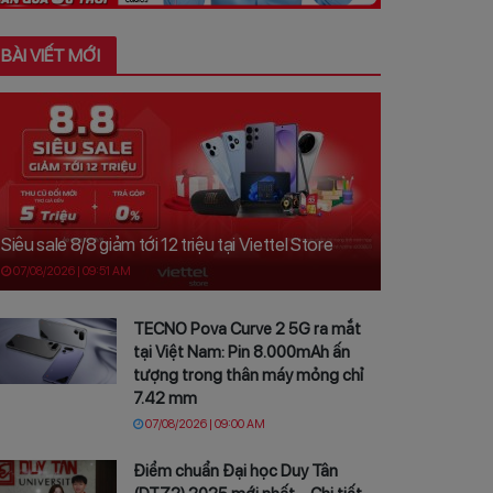
BÀI VIẾT MỚI
Siêu sale 8/8 giảm tới 12 triệu tại Viettel Store
07/08/2026 | 09:51 AM
TECNO Pova Curve 2 5G ra mắt
tại Việt Nam: Pin 8.000mAh ấn
tượng trong thân máy mỏng chỉ
7.42 mm
07/08/2026 | 09:00 AM
Điểm chuẩn Đại học Duy Tân