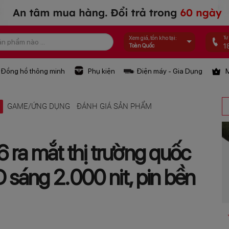
Tư
Xem giá, tồn kho tại:
1
Toàn Quốc
Đồng hồ thông minh
Phụ kiện
Điện máy - Gia Dụng
M
Ệ
GAME/ỨNG DỤNG
ĐÁNH GIÁ SẢN PHẨM
 ra mắt thị trường quốc
sáng 2.000 nit, pin bền