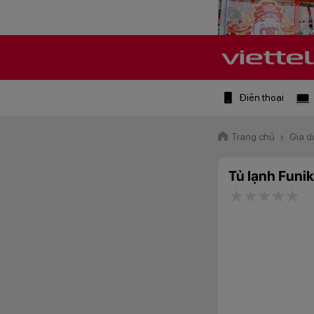
Điện thoại
Trang chủ
Gia 
Tủ lạnh Funi
1 star
2 stars
3 star
4 st
5 