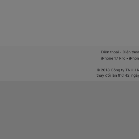
-
Điện thoại
Điện thoạ
-
iPhone 17 Pro
iPhon
© 2018 Công ty TNHH Mộ
thay đổi lần thứ 42, ng