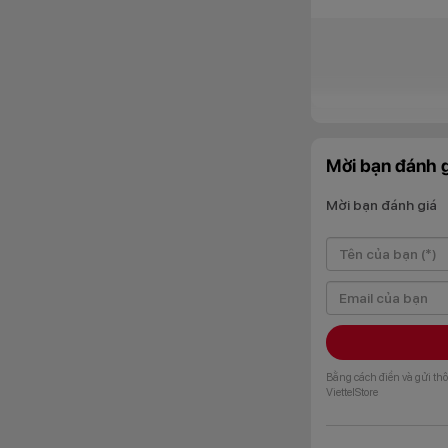
Mời bạn đánh g
Mời bạn đánh giá
Tủ lạnh Funiki 9
Với dung tích 90 lí
tiện lợi mà vẫn tiết
Bằng cách điền và gửi thô
Mặt kính cư
ViettelStore