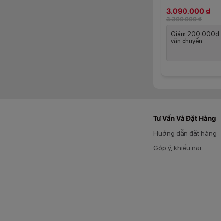
3.090.000 ₫
3.300.000 ₫
Giảm 200.000đ c
vận chuyển
Tư Vấn Và Đặt Hàng
Hướng dẫn đặt hàng
Góp ý, khiếu nại
Tủ lạnh Funiki 90L
lẫn mùi giữa các l
cho hương vị và ch
Khả năng là