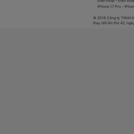
-
Điện thoại
Điện thoạ
-
iPhone 17 Pro
iPhon
© 2018 Công ty TNHH Mộ
thay đổi lần thứ 42, ng