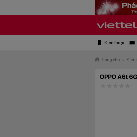
Điện thoại
Trang chủ
Điện 
OPPO A6t 6
1 star
2 stars
3 star
4 st
5 