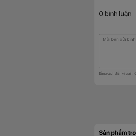
0
bình luận
Bằng cách điền và gửi thô
OPPO A6t được tran
trí lẫn làm việc h
lướt mạng xã hội c
hình luôn rõ ràng
mang đến trải nghi
Kháng bụi &
Sản phẩm tro