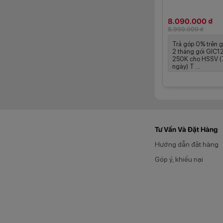
Chế độ Ngoài
8.090.000 ₫
8.990.000 ₫
kiện
Trả góp 0% trên 
2 tháng gói GIC12
250K cho HSSV (
ngày) T ...
Tư Vấn Và Đặt Hàng
Hướng dẫn đặt hàng
Góp ý, khiếu nại