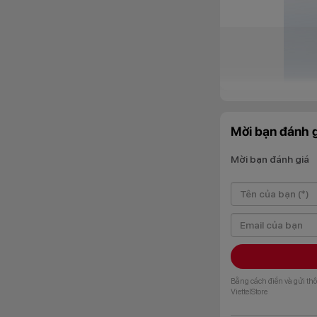
OPPO A6t mang đến
Mời bạn đánh g
góc cạnh bo cong 
lưng được hoàn thiệ
Mời bạn đánh giá
khi khung viền nhự
tùy chọn màu sắc X
hợp với nhiều pho
Màn hình mượ
Bằng cách điền và gửi thô
ViettelStore