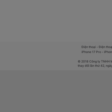
OPPO A6t mang đến 
-
Điện thoại
Điện thoạ
để nội dung luôn h
-
iPhone 17 Pro
iPhon
đều dễ quan sát h
thao tác chạm vẫn
© 2018 Công ty TNHH Mộ
hoàn cảnh khác nh
thay đổi lần thứ 42, ng
Camera ghi t