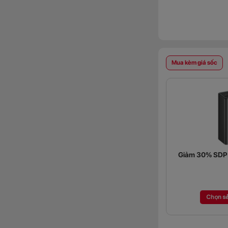
Mua kèm giá sốc
Giảm 30% SDP (
Chọn s