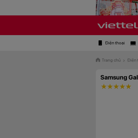
Điện thoại
Trang chủ
Điện 
Samsung Gal
1 star
2 stars
3 star
4 st
5 