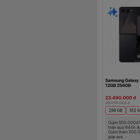
Máy đi kèm RAM 12
cũng được cài sẵn 
bảo mật trong 7 nă
Hệ thống cam
Galaxy S26 tiếp t
PDAF và chống rung
góc siêu rộng 12M
hoặc khung hình lớ
Samsung Galaxy 
12GB 256GB
23.490.000 ₫
28.990.000 ₫
256 GB
512 
Giảm 500.000đ k
toán qua thẻ tín
Giảm thêm 500.0
góp qua ...