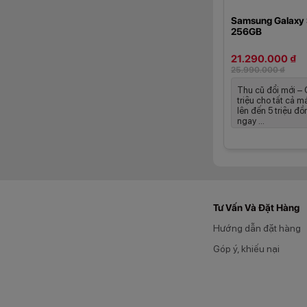
Samsung Galaxy
256GB
21.290.000 ₫
25.990.000 ₫
Thu cũ đổi mới –
triệu cho tất cả m
lên đến 5 triệu đ
ngay ...
Tư Vấn Và Đặt Hàng
Galaxy S26 được tr
ngày như lướt web,
Hướng dẫn đặt hàng
Charging, giúp rút
Góp ý, khiếu nại
ngược không dây, c