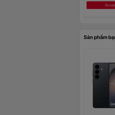
So sá
Sản phẩm bạ
Máy cũng sở hữu c
khá tốt. Ở mặt tr
Galaxy S26 còn tí
nâng cao trải nghiệ
Pin 4.300 mA