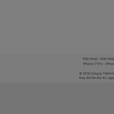
-
Điện thoại
Điện thoạ
-
iPhone 17 Pro
iPhon
© 2018 Công ty TNHH Mộ
thay đổi lần thứ 42, ng