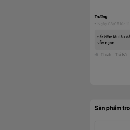
vụ hằng ngày cũng 
giữa hiệu năng và k
Trường
Ngày 03/05 lúc 11
tiết kiệm lâu lâu
vẫn ngon
Thích
Trả lời
Sản phẩm tro