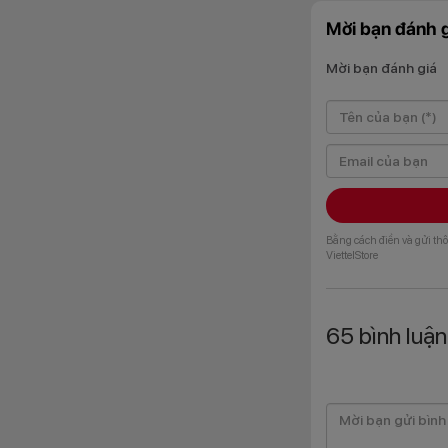
Mời bạn đánh g
Mời bạn đánh giá
Điểm thay đổi đán
hơn cho mặt lưng, đ
Màn hình Dy
Bằng cách điền và gửi thô
ViettelStore
Galaxy S26 tiếp t
chất lượng cao với
gian hiển thị rộng 
65
bình luận