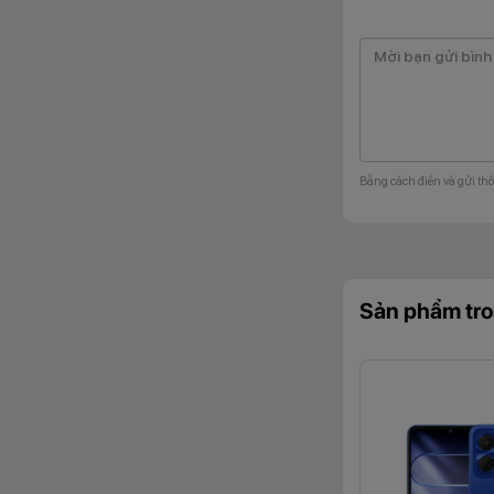
dụng giúp tăng cư
Màn hình rộn
Vivo Y03T được tr
video, chơi game h
sắc tương đối sống
Bằng cách điền và gửi thô
Sản phẩm tro