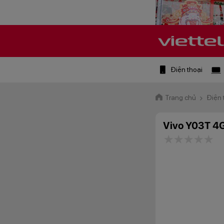
Điện thoại
Trang chủ
Điện 
Vivo Y03T 4
1 star
2 stars
3 star
4 st
5 