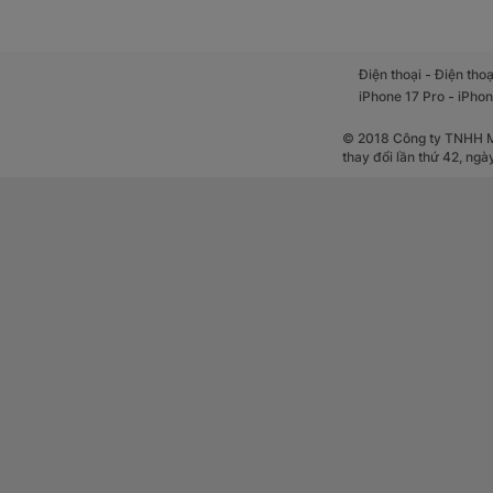
-
Điện thoại
Điện thoạ
-
iPhone 17 Pro
iPhon
© 2018 Công ty TNHH Mộ
thay đổi lần thứ 42, ng
Điện thoại chạy tr
nhật bảo mật. Điều 
Pin dung lượ