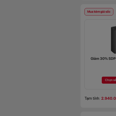
Mua kèm giá sốc
Giảm 30% SDP (
Chọn s
Tạm tính:
2.940.