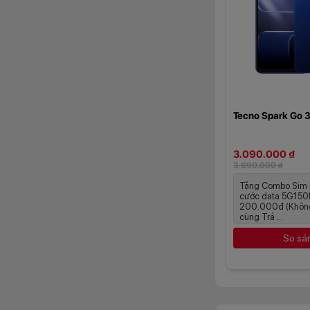
Điểm đặc biệt trê
đó, việc chuyển đ
giúp tạo cảm giác 
Camera đủ d
Tecno Spark Go 
Về khả năng chụp 
của người dùng. M
chi tiết tốt trong đ
3.090.000 ₫
3.690.000 ₫
Tặng Combo Sim 
cước data 5G150N 
200.000đ (Khôn
cùng Trả ...
So sá