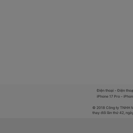
Với tính năng SOS 
nhận được cuộc gọi
con khi cần thiết.
-
Điện thoại
Điện thoạ
-
iPhone 17 Pro
iPhon
Lựa chọn tốt
© 2018 Công ty TNHH Mộ
thay đổi lần thứ 42, ng
Với Masstel Smart
công cụ giúp kết n
bậc phụ huynh đang