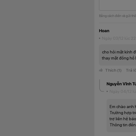
Bằng cách điền và gửi thô
Với Masstel Smart 
Hoan
gọi video. Tính năn
Ngày 03/12 lúc 22
hình của con trong
con mình, môi trườ
cho hỏi mặt kính đ
thay mặt đồng hồ
Định vị chín
Thích
(1)
Trả l
Nguyễn Vĩnh T
Ngày 04/12 l
Em chào anh 
Trường hợp trê
trợ liên hệ bá
Thông tin đến