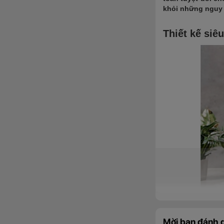
khỏi những nguy c
Thiết kế siê
Mời bạn đánh g
Masstel Smart He