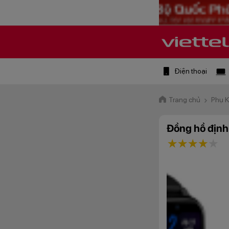
Điện thoại
Trang chủ
Phụ 
Đồng hồ định
1 star
2 stars
3 star
4 st
5 