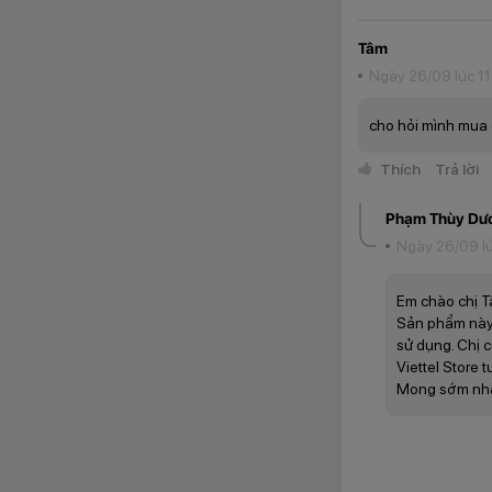
Tâm
Ngày 26/09 lúc 1
cho hỏi mình mua 
Không chỉ hỗ trợ G
mình qua các ứng d
Thích
Trả lời
toàn đã được thiết
tham gia các hoạt đ
Phạm Thùy Dư
Ngày 26/09 lú
Khả năng ch
Em chào chị T
Sản phẩm này 
sử dụng. Chị c
Viettel Store 
Mong sớm nhận