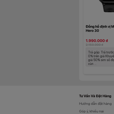
Đồng hồ định vị 
Hero 30
1.990.000 ₫
2.150.000 ₫
Trả góp: Trả trước
0% trên giá Khuy
giá 50% sim số đ
cùn ...
Đặc biệt, Masstel
hóa các tính năng g
Nút SOS khẩ
Tư Vấn Và Đặt Hàng
Hướng dẫn đặt hàng
Góp ý, khiếu nại