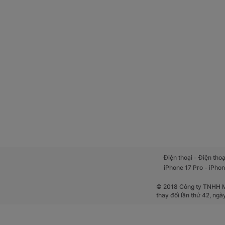
-
Điện thoại
Điện thoạ
-
iPhone 17 Pro
iPhon
© 2018 Công ty TNHH Mộ
thay đổi lần thứ 42, ng