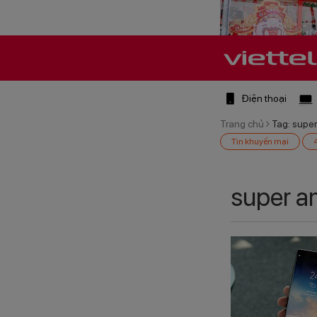
Điện thoại
Trang chủ
Tag: supe
Tin khuyến mại
super a