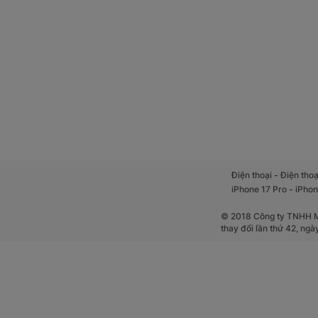
-
Điện thoại
Điện thoạ
-
iPhone 17 Pro
iPhon
© 2018 Công ty TNHH Mộ
thay đổi lần thứ 42, ng