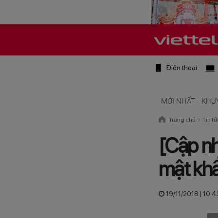
Điện thoại
MỚI NHẤT
KHU
Trang chủ
Tin tứ
[Cập nh
mật kh
19/11/2018 | 10: