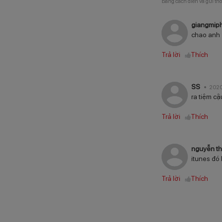
Bằng cách điền và gửi thô
giangmip
chao anh
Trả lời
Thích
SS
2020
ra tiệm cậu
Trả lời
Thích
nguyễn t
itunes đó 
Trả lời
Thích