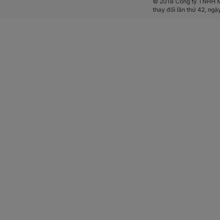
© 2018 Công ty TNHH Mộ
thay đổi lần thứ 42, ng