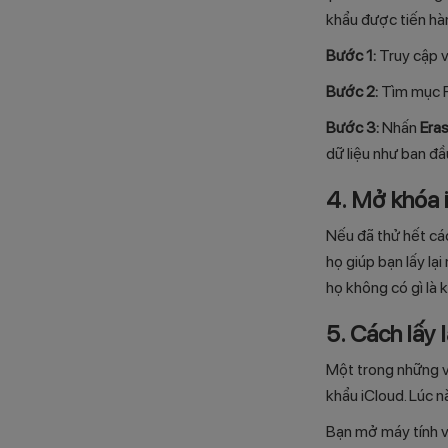
khẩu được tiến hà
Bước 1:
Truy cập v
Bước 2:
Tìm mục F
Bước 3:
Nhấn
Era
dữ liệu như ban đầ
4. Mở khóa 
Nếu đã thử hết cá
họ giúp bạn lấy lạ
họ không có gì là
5. Cách lấy 
Một trong những v
khẩu iCloud. Lúc n
Bạn mở máy tính v