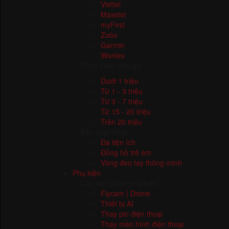
Huawei
Viettel
Masstel
myFirst
Zobo
Garmin
Wonlex
Chọn theo mức giá
Dưới 1 triệu
Từ 1 - 3 triệu
Từ 3 - 7 triệu
Từ 15 - 20 triệu
Trên 20 triệu
Bán chạy nhất
Đa tiện ích
Đồng hồ trẻ em
Vòng đeo tay thông minh
Phụ kiện
Các sản phẩm phụ kiện
Flycam | Drone
Thiết bị AI