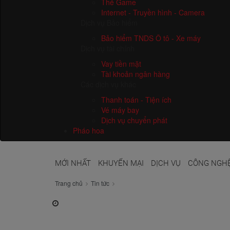
Thẻ cào
Thẻ Game
Internet - Truyền hình - Camera
Dịch vụ Bảo hiểm
Bảo hiểm TNDS Ô tô - Xe máy
Dịch vụ tài chính
Vay tiền mặt
Tài khoản ngân hàng
Các dịch vụ khác
Thanh toán - Tiện ích
Vé máy bay
Dịch vụ chuyển phát
Pháo hoa
MỚI NHẤT
KHUYẾN MẠI
DỊCH VỤ
CÔNG NGH
Trang chủ
Tin tức