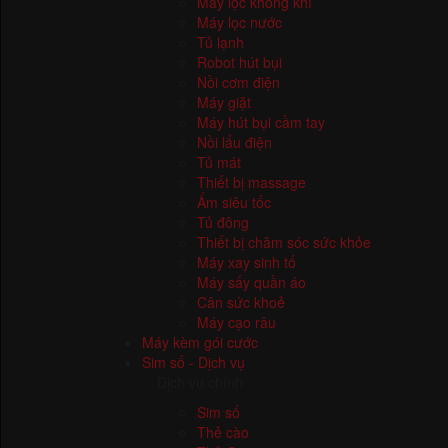
Điều hoà
Máy lọc không khí
Máy lọc nước
Tủ lạnh
Robot hút bụi
Nồi cơm điện
Máy giặt
Máy hút bụi cầm tay
Nồi lẩu điện
Tủ mát
Thiết bị massage
Ấm siêu tốc
Tủ đông
Thiết bị chăm sóc sức khỏe
Máy xay sinh tố
Máy sấy quần áo
Cân sức khoẻ
Máy cạo râu
Máy kèm gói cước
Sim số - Dịch vụ
Dịch vụ chính
Sim số