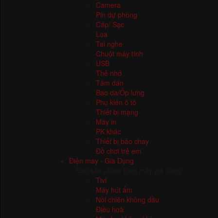
Thay pin điện thoại
Thay màn hình điện thoại
Camera
Pin dự phòng
Cáp/ Sạc
Loa
Tai nghe
Chuột máy tính
USB
Thẻ nhớ
Tấm dán
Bao da/Ốp lưng
Phụ kiện ô tô
Thiết bị mạng
Máy in
PK khác
Thiết bị báo cháy
Đồ chơi trẻ em
Điện máy - Gia Dụng
Các sản phẩm Điện máy gia dụng
Tivi
Máy hút ẩm
Nồi chiên không dầu