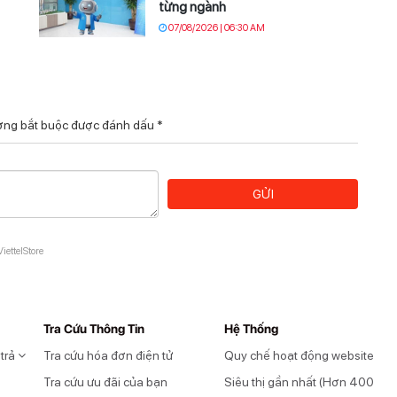
từng ngành
07/08/2026 | 06:30 AM
ờng bắt buộc được đánh dấu
*
GỬI
iettelStore
Tra Cứu Thông Tin
Hệ Thống
 trả
Tra cứu hóa đơn điện tử
Quy chế hoạt động website
Tra cứu ưu đãi của bạn
Siêu thị gần nhất (Hơn 400