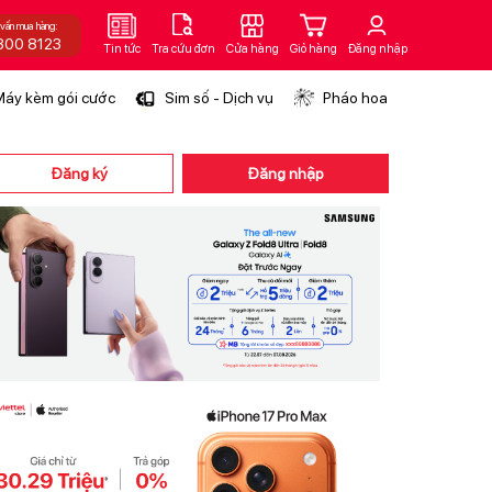
 vấn mua hàng:
800 8123
Tin tức
Tra cứu đơn
Cửa hàng
Giỏ hàng
Đăng nhập
áy kèm gói cước
Sim số - Dịch vụ
Pháo hoa
Đăng ký
Đăng nhập