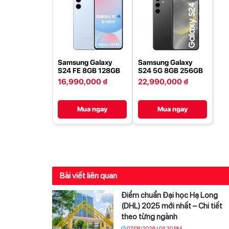
Samsung Galaxy
Samsung Galaxy
S24 FE 8GB 128GB
S24 5G 8GB 256GB
16,990,000 ₫
22,990,000 ₫
Mua ngay
Mua ngay
Bài viết liên quan
Điểm chuẩn Đại học Hạ Long
(DHL) 2025 mới nhất – Chi tiết
theo từng ngành
07/08/2026 | 04:30 PM