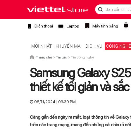
Điện thoại
Laptop
Máy tính bảng
MỚI NHẤT
KHUYẾN MẠI
DỊCH VỤ
CÔNG NGH
Trang chủ
Tin tức
Tin công nghệ
Samsung Galaxy S25 S
thiết kế tối giản và sắ
08/11/2024 | 03:30 PM
Càng gần đến ngày ra mắt, loạt thông tin về Galaxy
trên các trang mạng, mang đến những cái nhìn rõ né