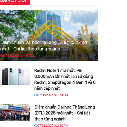
BÀI VIẾT MỚI
Điểm chuẩn Đại học Hạ Long (DHL) 2025 mới
nhất – Chi tiết theo từng ngành
07/08/2026 | 04:30 PM
Redmi Note 17 ra mắt: Pin
8.000mAh lớn nhất lịch sử dòng
Redmi, Snapdragon 4 Gen 4 và 6
năm cập nhật
07/08/2026 | 03:53 PM
Điểm chuẩn Đại học Thăng Long
(DTL) 2025 mới nhất – Chi tiết
theo từng ngành
07/08/2026 | 02:30 PM