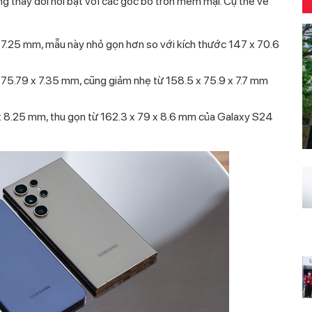
g thay đổi nổi bật với các góc bo tròn mềm mại. Cụ thể về
x 7.25 mm, mẫu này nhỏ gọn hơn so với kích thước 147 x 70.6
 75.79 x 7.35 mm, cũng giảm nhẹ từ 158.5 x 75.9 x 7.7 mm
 x 8.25 mm, thu gọn từ 162.3 x 79 x 8.6 mm của Galaxy S24