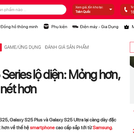
Tư
Xem giá, tồn kho tại:
1
Toàn Quốc
Đồng hồ thông minh
Phụ kiện
Điện máy - Gia Dụng
M
Ệ
GAME/ỨNG DỤNG
ĐÁNH GIÁ SẢN PHẨM
eries lộ diện: Mỏng hơn,
c nét hơn
 S25, Galaxy S25 Plus và Galaxy S25 Ultra lại càng dày đặc
t hơn về thế hệ
smartphone
cao cấp sắp tới từ
Samsung
.