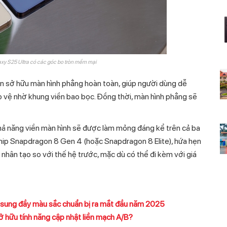
axy S25 Ultra có các góc bo tròn mềm mại
iên sở hữu màn hình phẳng hoàn toàn, giúp người dùng dễ
o vệ nhờ khung viền bao bọc. Đồng thời, màn hình phẳng sẽ
hả năng viền màn hình sẽ được làm mỏng đáng kể trên cả ba
chip Snapdragon 8 Gen 4 (hoặc Snapdragon 8 Elite), hứa hẹn
 nhân tạo so với thế hệ trước, mặc dù có thể đi kèm với giá
sung đầy màu sắc chuẩn bị ra mắt đầu năm 2025
 hữu tính năng cập nhật liền mạch A/B?