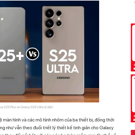
xy S25 Plus và Galaxy S25 Ultra lộ diện
 vệ màn hình và các mô hình nhôm của ba thiết bị, đồng thời
 như vẫn theo đuổi triết lý thiết kế tinh giản cho Galaxy