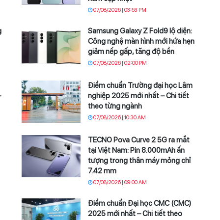
07/08/2026 | 03:53 PM
g
Samsung Galaxy Z Fold9 lộ diện:
Công nghệ màn hình mới hứa hẹn
giảm nếp gấp, tăng độ bền
07/08/2026 | 02:00 PM
Điểm chuẩn Trường đại học Lâm
–
nghiệp 2025 mới nhất – Chi tiết
theo từng ngành
07/08/2026 | 10:30 AM
TECNO Pova Curve 2 5G ra mắt
tại Việt Nam: Pin 8.000mAh ấn
tượng trong thân máy mỏng chỉ
7.42 mm
07/08/2026 | 09:00 AM
Điểm chuẩn Đại học CMC (CMC)
2025 mới nhất – Chi tiết theo