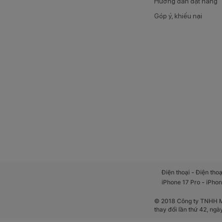
Hướng dẫn đặt hàng
Góp ý, khiếu nại
-
Điện thoại
Điện thoạ
-
iPhone 17 Pro
iPhon
© 2018 Công ty TNHH Mộ
thay đổi lần thứ 42, ng