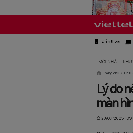
Điện thoại
MỚI NHẤT
KHU
Trang chủ
Tin tứ
Lý do nê
màn hìn
23/07/2025 | 09