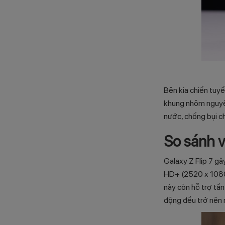
Bên kia chiến tuyế
khung nhôm nguyên 
nước, chống bụi ch
So sánh 
Galaxy Z Flip 7 gâ
HD+ (2520 x 1080 p
này còn hỗ trợ tầ
động đều trở nên m